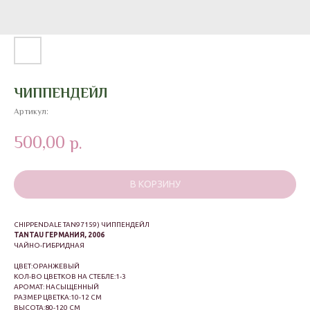
ЧИППЕНДЕЙЛ
Артикул:
500,00
р.
В КОРЗИНУ
CHIPPENDALE TAN97159) ЧИППЕНДЕЙЛ
TANTAU ГЕРМАНИЯ, 2006
ЧАЙНО-ГИБРИДНАЯ
ЦВЕТ:ОРАНЖЕВЫЙ
КОЛ-ВО ЦВЕТКОВ НА СТЕБЛЕ:1-3
АРОМАТ: НАСЫЩЕННЫЙ
РАЗМЕР ЦВЕТКА:10-12 СМ
ВЫСОТА:80-120 СМ